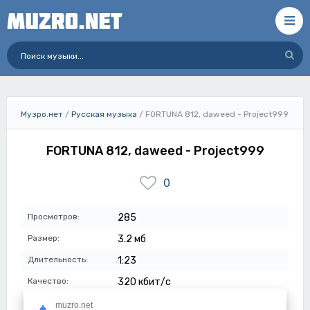
Музро.нет
/
Русская музыка
/ FORTUNA 812, daweed - Project999
FORTUNA 812, daweed - Project999
0
Просмотров:
285
Размер:
3.2 мб
Длительность:
1:23
Качество:
320 кбит/с
Дата:
26-12-2025
muzro.net