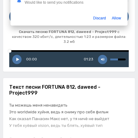
Would like to send you notifications
Скачать
Discard
Allow
FORTUNA 812, daweed - Project999
Скачать песню FORTUNA 812, daweed - Project999
с
качеством 320 кбит/с, длительностью 1:23 и размером файла:
3.2 мб
00:00
01:23
Текст песни FORTUNA 812, daweed -
Project999
Ты можешь меня ненавидеть
Это worldwide хуйня, ведь я сниму про себя фильм
Как сказал Панасин Макс нет, у тя ничё не выйдет
У тебя хуёвый vision, ведь ты блять, хуёвый тип