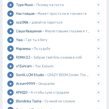
Type Music
-
Позову я в гости
Настоящая
-
Может просто не в том месте
sozONik
-
давай не париться
Саша Квашеная
-
Фиолетовыми глазами я теперь на всё смотрю
Yaia
-
Где ты я бегу
Маракеш
-
По судьбе
ROMA DJ
-
Забрав твій біль сховав в собі
x13əhram
-
Yox Xəbərin
Son!A, LCM Studio
-
CRAZY BOOM (Under The Moon)
Arzum9999
-
Qinayanlar
КРИДО
-
А чтобы суки страдали
Blondinka Tasha
-
Со мной не сложно