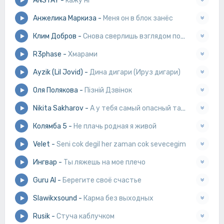
ANSTAY
-
кажу ні
Анжелика Маркиза
-
Меня он в блок занёс
Клим Добров
-
Снова сверлишь взглядом потолок
R3phase
-
Хмарами
Ayzik (Lil Jovid)
-
Дина дигари (Ируз дигари)
Оля Полякова
-
Пізній Дзвінок
Nikita Sakharov
-
А у тебя самый опасный талант
Колямба 5
-
Не плачь родная я живой
Velet
-
Seni cok degil her zaman cok sevecegim
Ингвар
-
Ты ляжешь на мое плечо
Guru AI
-
Берегите своё счастье
Slawikxsound
-
Карма без выходных
Rusik
-
Стуча каблучком