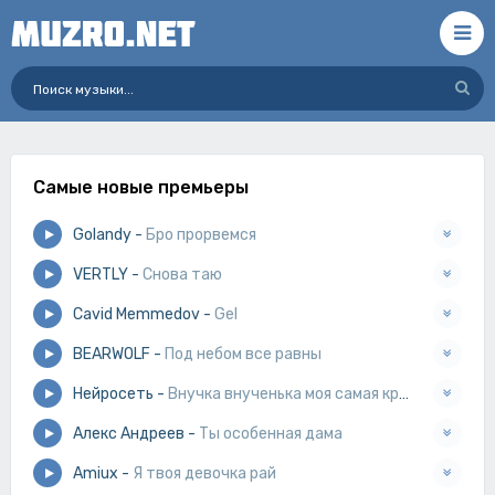
Самые новые премьеры
Golandy
-
Бро прорвемся
VERTLY
-
Снова таю
Cavid Memmedov
-
Gel
BEARWOLF
-
Под небом все равны
Нейросеть
-
Внучка внученька моя самая красивая
Алекс Андреев
-
Ты особенная дама
Amiux
-
Я твоя девочка рай