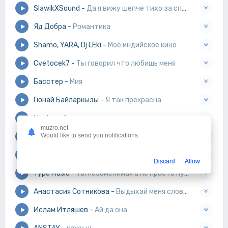
SlawikXSound
-
Да я вижу шепче тихо за спиной
Яд Добра
-
Романтика
Shamo, YARA, Dj LEki
-
Моё индийское кино
Cvetocek7
-
Ты говорил что любишь меня
Басстер
-
Мия
Гюнай Байларкызы
-
Я так прекрасна
Mealon
-
Закрытыми глазами
muzro.net
Would like to send you notifications
Жека Басотский
-
Просто набери
Наваи
-
Ты знаешь любить очень сложно
Discard
Allow
Type Music
-
Ты незаменимая а не просто нужная
Анастасия Сотникова
-
Выдыхай меня словно я твоя сигарета
Ислам Итляшев
-
Ай да она