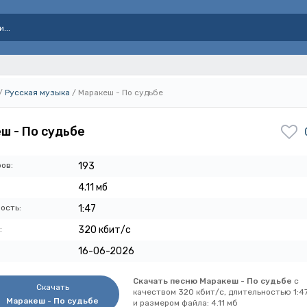
/
Русская музыка
/ Маракеш - По судьбе
ш - По судьбе
ов:
193
4.11 мб
ость:
1:47
:
320 кбит/с
16-06-2026
Скачать песню Маракеш - По судьбе
с
Скачать
качеством 320 кбит/с, длительностью 1:4
Маракеш - По судьбе
и размером файла: 4.11 мб