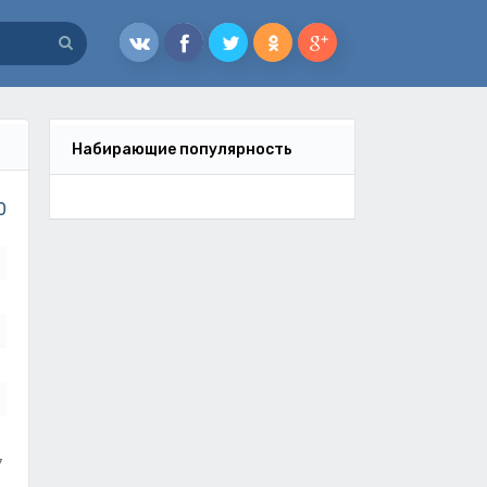
Набирающие популярность
0
7