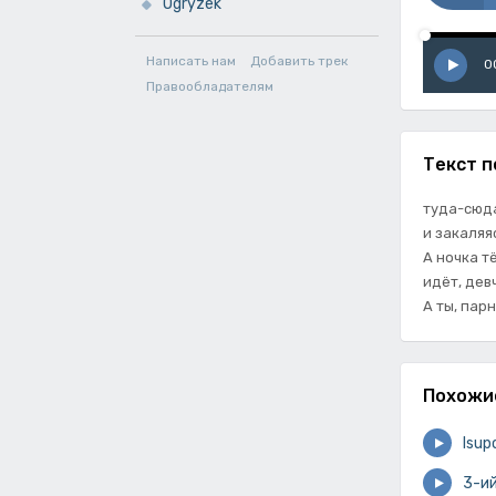
Ogryzek
Написать нам
Добавить трек
0
Правообладателям
Текст п
туда-сюда
и закаляя
А ночка т
идёт, дев
А ты, пар
Похожи
Isup
3-и