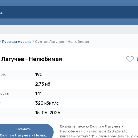
/
Русская музыка
/ Султан Лагучев - Нелюбимая
 Лагучев - Нелюбимая
ов:
190
2.73 мб
ость:
1:11
:
320 кбит/с
15-06-2026
Скачать песню Султан Лагучев -
Скачать
Нелюбимая
с качеством 320 кбит/с,
Султан Лагучев - Нелюбимая
длительностью 1:11 и размером файла: 2.73