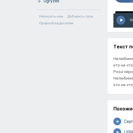
Ogryzek
Написать нам
Добавить трек
0
Правообладателям
Текст п
Нелюбимая
кто не ст
Роза чёрн
Нелюбимая
кто не ст
Похожи
Серг
LYRI