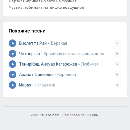
Дерзкая игривая но зато не скучная
Музыка любимая платьишко воздушное
Похожие песни
Виолетта Рай
-
Дерзкая
Четвергов
-
Красивая нежная игривая девочка ревнивая
ТемирКош, Аниуар Кагазежев
-
Любимая
Азамат Цавкилов
-
Королева
Magas
-
Негодяйка
2025
Muzro.net
- Все права защищены.