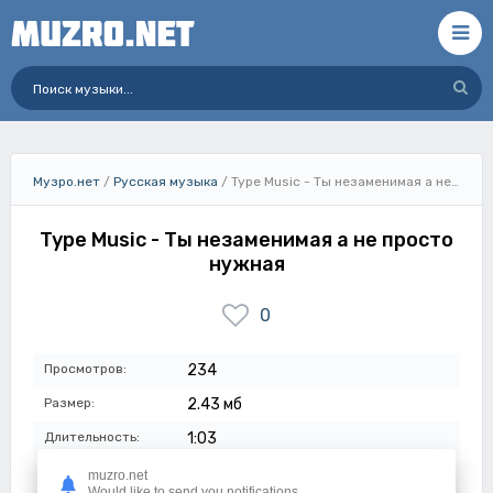
Музро.нет
/
Русская музыка
/ Type Music - Ты незаменимая а не просто нужная
Type Music - Ты незаменимая а не просто
нужная
0
Просмотров:
234
Размер:
2.43 мб
Длительность:
1:03
Качество:
320 кбит/с
muzro.net
Would like to send you notifications