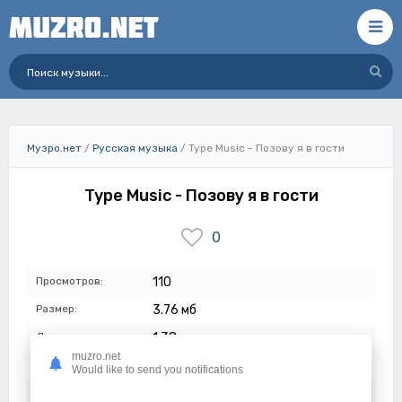
Музро.нет
/
Русская музыка
/ Type Music - Позову я в гости
Type Music - Позову я в гости
0
Просмотров:
110
Размер:
3.76 мб
Длительность:
1:38
muzro.net
Качество:
320 кбит/с
Would like to send you notifications
Дата:
16-06-2026