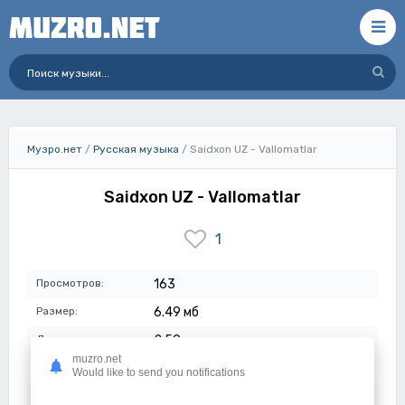
Музро.нет
/
Русская музыка
/ Saidxon UZ - Vallomatlar
Saidxon UZ - Vallomatlar
1
Просмотров:
163
Размер:
6.49 мб
Длительность:
2:50
muzro.net
Качество:
320 кбит/с
Would like to send you notifications
Дата:
15-06-2026