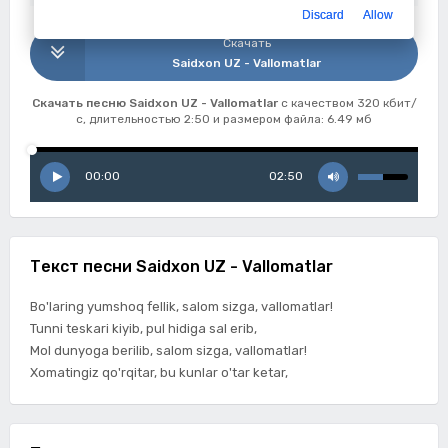
Discard
Allow
Скачать
Saidxon UZ - Vallomatlar
Скачать песню Saidxon UZ - Vallomatlar
с качеством 320 кбит/
с, длительностью 2:50 и размером файла: 6.49 мб
00:00
02:50
Текст песни Saidxon UZ - Vallomatlar
Bo'laring yumshoq fellik, salom sizga, vallomatlar!
Tunni teskari kiyib, pul hidiga sal erib,
Mol dunyoga berilib, salom sizga, vallomatlar!
Xomatingiz qo'rqitar, bu kunlar o'tar ketar,