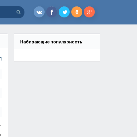
Набирающие популярность
1
ю
8