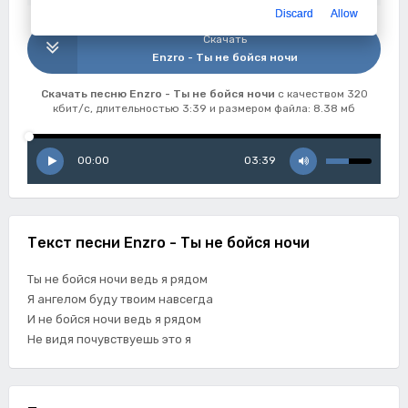
Discard
Allow
Скачать
Enzro - Ты не бойся ночи
Скачать песню Enzro - Ты не бойся ночи
с качеством 320
кбит/с, длительностью 3:39 и размером файла: 8.38 мб
00:00
03:39
Текст песни Enzro - Ты не бойся ночи
Ты не бойся ночи ведь я рядом
Я ангелом буду твоим навсегда
И не бойся ночи ведь я рядом
Не видя почувствуешь это я