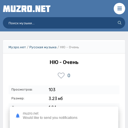
Музро.нет
/
Русская музыка
/ НЮ - Очень
НЮ - Очень
0
Просмотров:
103
Размер:
3.23 мб
Длительность:
1:24
muzro.net
Качество:
320 кбит/с
Would like to send you notifications
Дата:
06-06-2026