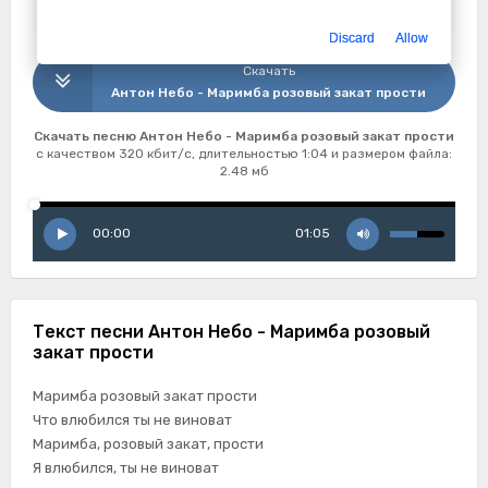
Дата:
08-06-2026
Discard
Allow
Скачать
Антон Небо - Маримба розовый закат прости
Скачать песню Антон Небо - Маримба розовый закат прости
с качеством 320 кбит/с, длительностью 1:04 и размером файла:
2.48 мб
00:00
01:05
Текст песни Антон Небо - Маримба розовый
закат прости
Маримба розовый закат прости
Что влюбился ты не виноват
Маримба, розовый закат, прости
Я влюбился, ты не виноват