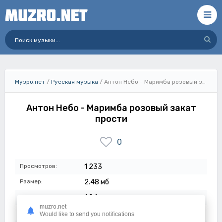
Музро.нет
/
Русская музыка
/ Антон Небо - Маримба розовый закат прости
Антон Небо - Маримба розовый закат
прости
0
Просмотров:
1 233
Размер:
2.48 мб
Длительность:
1:04
muzro.net
Качество:
320 кбит/с
Would like to send you notifications