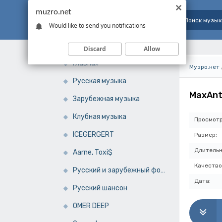
muzro.net
Would like to send you notifications
Discard
Allow
Главная
Музро.нет
Русская музыка
MaxAnt
Зарубежная музыка
Клубная музыка
Просмотр
ICEGERGERT
Размер:
Длительн
Aarne, Toxi$
Качество
Русский и зарубежный фонк
Дата:
Русский шансон
OMER DEEP