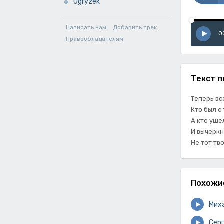
Ogryzek
Написать нам
Добавить трек
0
Правообладателям
Текст п
Теперь вс
Кто был с
А кто уше
И вычеркн
Не тот тв
Похожи
Мих
Сер