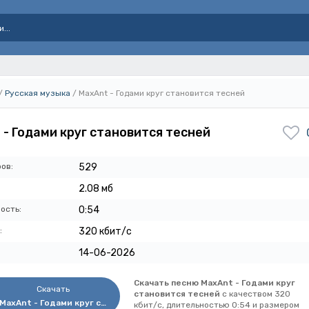
/
Русская музыка
/ MaxAnt - Годами круг становится тесней
 - Годами круг становится тесней
ов:
529
2.08 мб
ость:
0:54
:
320 кбит/с
14-06-2026
Скачать песню MaxAnt - Годами круг
Скачать
становится тесней
с качеством 320
MaxAnt - Годами круг становится тесней
кбит/с, длительностью 0:54 и размером