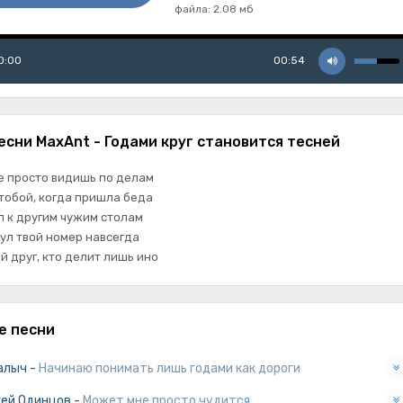
файла: 2.08 мб
0:00
00:54
есни MaxAnt - Годами круг становится тесней
е просто видишь по делам
 тобой, когда пришла беда
л к другим чужим столам
ул твой номер навсегда
ой друг, кто делит лишь ино
е песни
алыч
-
Начинаю понимать лишь годами как дороги
гей Одинцов
-
Может мне просто чудится