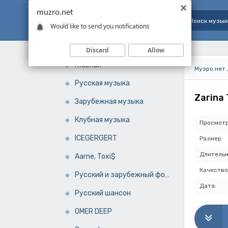
muzro.net
Would like to send you notifications
Discard
Allow
Главная
Музро.нет
Русская музыка
Zarina 
Зарубежная музыка
Клубная музыка
Просмотр
ICEGERGERT
Размер:
Длительн
Aarne, Toxi$
Качество
Русский и зарубежный фонк
Дата:
Русский шансон
OMER DEEP