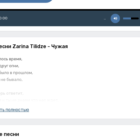
0:00
…
есни Zarina Tilidze - Чужая
ось время,
друг огни,
 было в прошлом,
 не бывало,
ерь ответит,
я и ты не знаем что нас ждет,
вь пропала ты скажешь это бред,
ть полностью
в ответ,
е ты кто б меня спасал,
е песни
сейчас обрёл покой,