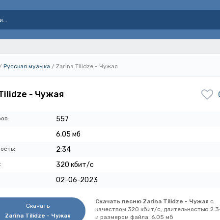
/
Русская музыка
/ Zarina Tilidze - Чужая
Tilidze - Чужая
ов:
557
6.05 мб
ость:
2:34
:
320 кбит/с
02-06-2023
Скачать песню Zarina Tilidze - Чужая
с
Скачать
качеством 320 кбит/с, длительностью 2:3
Zarina Tilidze - Чужая
и размером файла: 6.05 мб