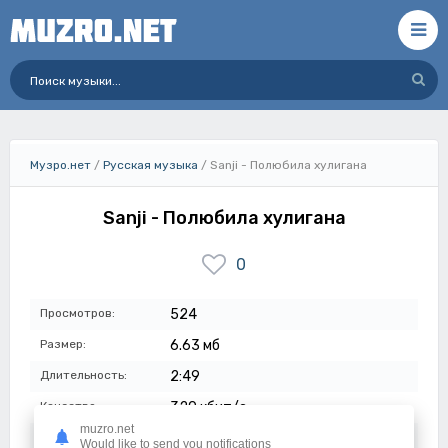
Музро.нет
/
Русская музыка
/ Sanji - Полюбила хулигана
Sanji - Полюбила хулигана
0
Просмотров:
524
Размер:
6.63 мб
Длительность:
2:49
Качество:
320 кбит/с
muzro.net
Дата:
13-06-2023
Would like to send you notifications