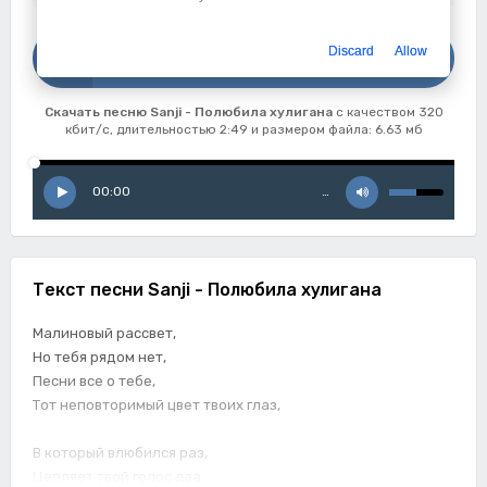
Скачать
Discard
Allow
Sanji - Полюбила хулигана
Скачать песню Sanji - Полюбила хулигана
с качеством 320
кбит/с, длительностью 2:49 и размером файла: 6.63 мб
00:00
…
Текст песни Sanji - Полюбила хулигана
Малиновый рассвет,
Но тебя рядом нет,
Песни все о тебе,
Тот неповторимый цвет твоих глаз,
В который влюбился раз,
Цепляет твой голос два,