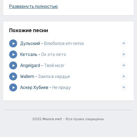
Невыносимая ты,
Развернуть полностью
Кругом моя голова,
А ты хитрая будто лиса и,
Похожие песни
Вьются волосы под небесами,
Утопаю от твоих касаний,
Дульский
-
Влюбился xm remix
Так заводит меня твой вид сзади.
Кетсаль
-
Ох это лето
Angelgard
-
Твой мозг
Wallem
-
Заела в сердце
Аскер Хубиев
-
Не приду
2025
Muzro.net
- Все права защищены.