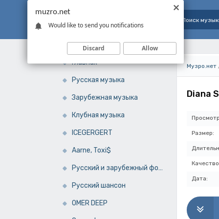
muzro.net
Would like to send you notifications
Discard
Allow
Главная
Музро.нет
Русская музыка
Diana S
Зарубежная музыка
Клубная музыка
Просмотр
ICEGERGERT
Размер:
Длительн
Aarne, Toxi$
Качество
Русский и зарубежный фонк
Дата:
Русский шансон
OMER DEEP