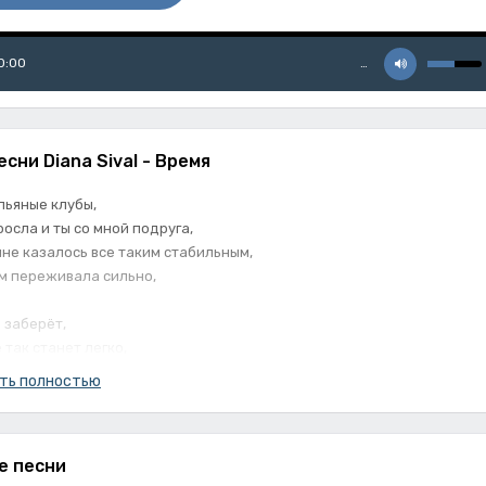
0:00
…
есни Diana Sival - Время
пьяные клубы,
росла и ты со мной подруга,
не казалось все таким стабильным,
м переживала сильно,
ь заберёт,
 так станет легко,
отпустит алко,
ть полностью
то рядом со мной,
ва дым в свои легкие,
е песни
ьно писать эти строки,