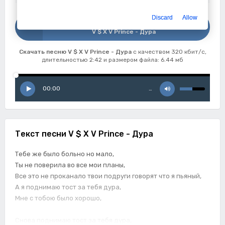
Discard
Allow
Скачать
V $ X V Prince - Дура
Скачать песню V $ X V Prince - Дура
с качеством 320 кбит/с,
длительностью 2:42 и размером файла: 6.44 мб
00:00
…
Текст песни V $ X V Prince - Дура
Тебе же было больно но мало,
Ты не поверила во все мои планы,
Все это не проканало твои подруги говорят что я пьяный,
А я поднимаю тост за тебя дура,
Мне с тобою было хорошо,
Снова поднимаю тост за тебя дура,