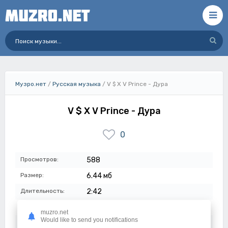
Музро.нет
/
Русская музыка
/ V $ X V Prince - Дура
V $ X V Prince - Дура
0
Просмотров:
588
Размер:
6.44 мб
Длительность:
2:42
Качество:
320 кбит/с
muzro.net
Would like to send you notifications
Дата:
02-07-2023