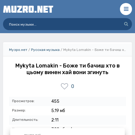
Музро.нет
/
Русская музыка
/ Mykyta Lomakin - Боже ти бачиш хто в цьому винен хай вони згинуть
Mykyta Lomakin - Боже ти бачиш хто в
цьому винен хай вони згинуть
0
Просмотров:
455
Размер:
5.19 мб
Длительность:
2:11
Качество:
320 кбит/с