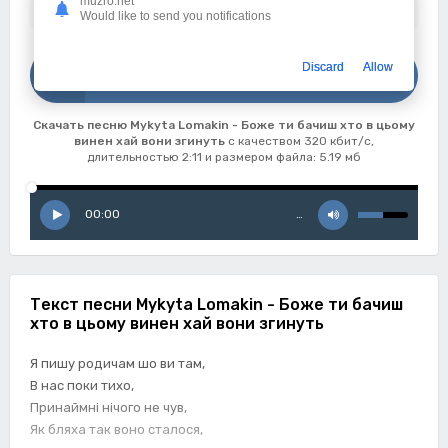
muzro.net
Дата:
03-07-2023
Would like to send you notifications
Скачать
Discard
Allow
Mykyta Lomakin - Боже ти бачиш хто в цьому винен хай вони згинуть
Скачать песню Mykyta Lomakin - Боже ти бачиш хто в цьому
винен хай вони згинуть
с качеством 320 кбит/с,
длительностью 2:11 и размером файла: 5.19 мб
00:00
…
Текст песни Mykyta Lomakin - Боже ти бачиш
хто в цьому винен хай вони згинуть
Я пишу родичам шо ви там,
В нас поки тихо,
Принаймні нічого не чув,
Як бляха так воно сталося,