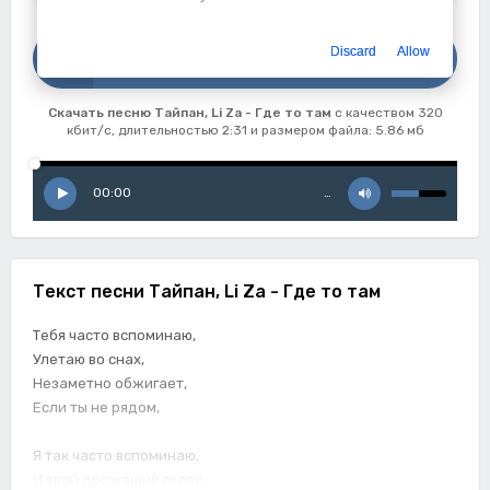
Скачать
Discard
Allow
Тайпан, Li Za - Где то там
Скачать песню Тайпан, Li Za - Где то там
с качеством 320
кбит/с, длительностью 2:31 и размером файла: 5.86 мб
00:00
…
Текст песни Тайпан, Li Za - Где то там
Тебя часто вспоминаю,
Улетаю во снах,
Незаметно обжигает,
Если ты не рядом,
Я так часто вспоминаю,
И твой дрожащий голос,