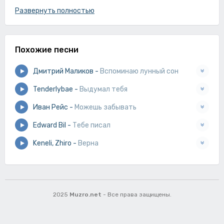
Вновь расскажет что скучает,
Развернуть полностью
Сквозь телефонный провод,
Где не было тебя там,
Похожие песни
Где не было тебя там,
Я скучала по ночам,
Дмитрий Маликов
-
Вспоминаю лунный сон
Где не было тебя там.
Tenderlybae
-
Выдумал тебя
Иван Рейс
-
Можешь забывать
Edward Bil
-
Тебе писал
Keneli, Zhiro
-
Верна
2025
Muzro.net
- Все права защищены.