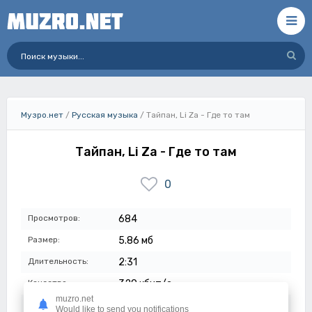
Музро.нет
/
Русская музыка
/ Тайпан, Li Za - Где то там
Тайпан, Li Za - Где то там
0
Просмотров:
684
Размер:
5.86 мб
Длительность:
2:31
Качество:
320 кбит/с
muzro.net
Дата:
04-07-2023
Would like to send you notifications