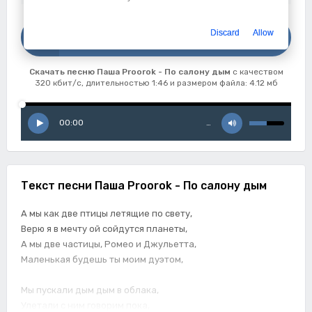
Скачать
Discard
Allow
Паша Proorok - По салону дым
Скачать песню Паша Proorok - По салону дым
с качеством
320 кбит/с, длительностью 1:46 и размером файла: 4.12 мб
00:00
…
Текст песни Паша Proorok - По салону дым
А мы как две птицы летящие по свету,
Верю я в мечту ой сойдутся планеты,
А мы две частицы, Ромео и Джульетта,
Маленькая будешь ты моим дуэтом,
Мы пускали дым дым в облака,
Улетали с ним говорим пока,