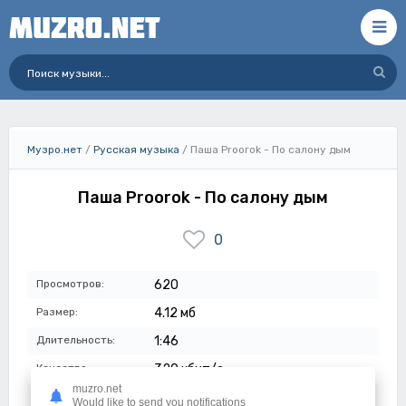
Музро.нет
/
Русская музыка
/ Паша Proorok - По салону дым
Паша Proorok - По салону дым
0
Просмотров:
620
Размер:
4.12 мб
Длительность:
1:46
Качество:
320 кбит/с
muzro.net
Дата:
05-07-2023
Would like to send you notifications