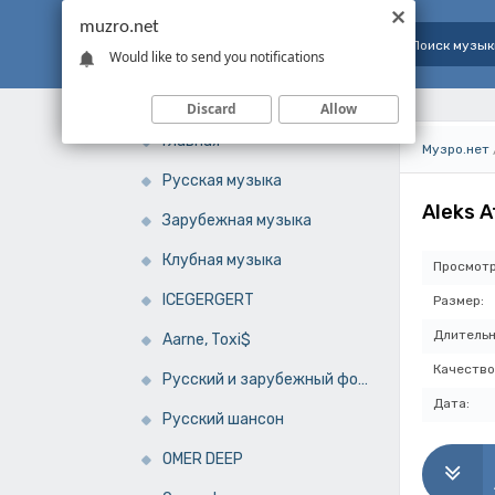
muzro.net
Would like to send you notifications
Discard
Allow
Главная
Музро.нет
Русская музыка
Aleks A
Зарубежная музыка
Клубная музыка
Просмотр
ICEGERGERT
Размер:
Длительн
Aarne, Toxi$
Качество
Русский и зарубежный фонк
Дата:
Русский шансон
OMER DEEP