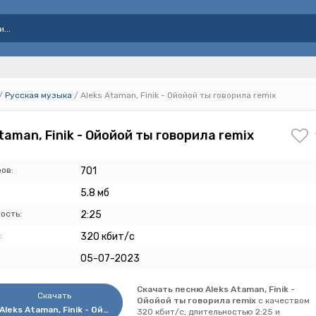
/
Русская музыка
/ Aleks Ataman, Finik - Ойойой ты говорила remix
taman, Finik - Ойойой ты говорила remix
ов:
701
5.8 мб
ость:
2:25
:
320 кбит/с
05-07-2023
Скачать песню Aleks Ataman, Finik -
Скачать
Ойойой ты говорила remix
с качеством
Aleks Ataman, Finik - Ойойой ты говорила remix
320 кбит/с, длительностью 2:25 и