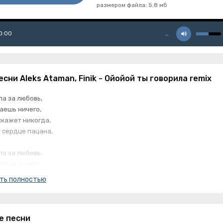
размером файла: 5.8 мб
0:00
…
есни Aleks Ataman, Finik - Ойойой ты говорила remix
ла за любовь,
наешь ничего,
скажет никогда,
 сердце пацана,
ла за любовь,
наешь ничего,
скажет никогда,
ть полностью
 сердце пацана,
 нет любви,
е песни
 мы на крови,