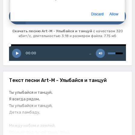
Скачать
Discard
Allow
Art-M - Улыбайся и танцуй
Скачать песню Art-M - Улыбайся и танцуй
с качеством 320
кбит/с, длительностью 3:18 и размером файла: 7.75 мб
00:00
…
Текст песни Art-M - Улыбайся и танцуй
Ты улыбайся и танцуй,
Я всегда рядом,
Ты улыбайся и танцуй,
Детка ламбаду,
Между небом и землей,
Обожаю под луной танец твой,