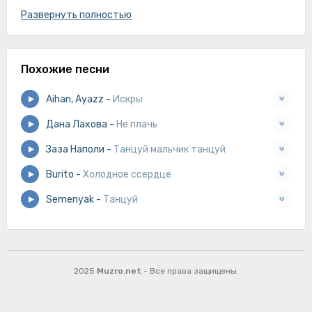
Посмотри в мои глаза,
Развернуть полностью
Я хочу тебе сказать,
Разноцветные слова о любви,
Похожие песни
Ты улыбайся и танцуй,
Я всегда рядом,
Aihan, Ayazz
-
Искры
Ты улыбайся и танцуй.
Дана Лахова
-
Не плачь
Заза Наполи
-
Танцуй мальчик танцуй
Burito
-
Холодное ссердце
Semenyak
-
Танцуй
2025
Muzro.net
- Все права защищены.