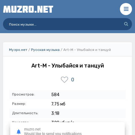
Музро.нет
/
Русская музыка
/ Art-M - Улыбайся и танцуй
Art-M - Улыбайся и танцуй
0
Просмотров:
584
Размер:
7.75 мб
Длительность:
3:18
Качество:
320 кбит/с
muzro.net
Дата:
06-07-2023
Would like to send you notifications