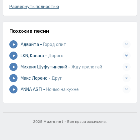
У меня есть подруга,
Развернуть полностью
Ее музыка греет,
Она знает все клубы,
Похожие песни
Спит на разных постелях,
Но приходит под утро,
Адвайта
-
Город спит
Несчастная жутко.
LKN, Kanara
-
Дорого
Михаил Шуфутинский
-
Жду прилетай
Макс Лоренс
-
Друг
ANNA ASTI
-
Ночью на кухне
2025
Muzro.net
- Все права защищены.