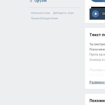
Ogryzek
Написать нам
Добавить трек
0
Правообладателям
Текст п
Ты смотре
Глаза меж
Пусть за 
Знаешь я 
Подойди к
Посмотреть
Ты смотре
Разверну
Глаза меж
Пусть за 
Похожи
Знаешь я 