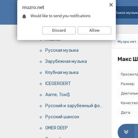
muzro.net
Would like to send you notifications
Discard
Allow
Главная
Музро.нет
Русская музыка
Макс Ш
Зарубежная музыка
Клубная музыка
Просмотр
ICEGERGERT
Размер:
Длительн
Aarne, Toxi$
Качество
Русский и зарубежный фонк
Дата:
Русский шансон
OMER DEEP