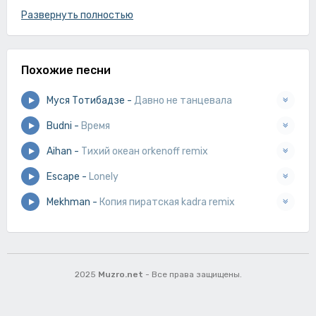
А время распахнуло двери,
Развернуть полностью
Тебе не важно все что было до меня,
Твои глаза сказали да,
Похожие песни
Но почему ты танцевала без меня,
Губами близко так нельзя,
Муся Тотибадзе
-
Давно не танцевала
Тебе не важно все что было до меня.
Budni
-
Время
Aihan
-
Тихий океан orkenoff remix
Escape
-
Lonely
Mekhman
-
Копия пиратская kadra remix
2025
Muzro.net
- Все права защищены.