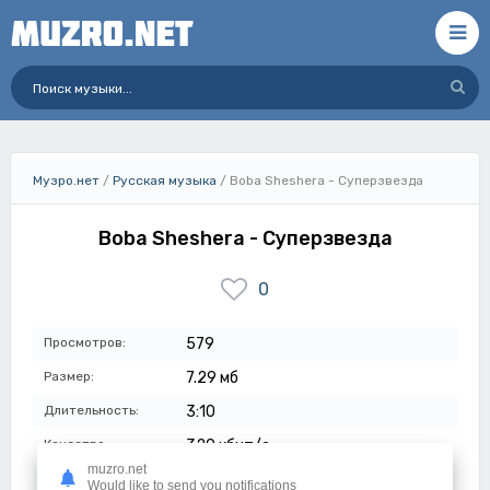
Музро.нет
/
Русская музыка
/ Boba Sheshera - Суперзвезда
Boba Sheshera - Суперзвезда
0
Просмотров:
579
Размер:
7.29 мб
Длительность:
3:10
Качество:
320 кбит/с
muzro.net
Дата:
09-07-2023
Would like to send you notifications