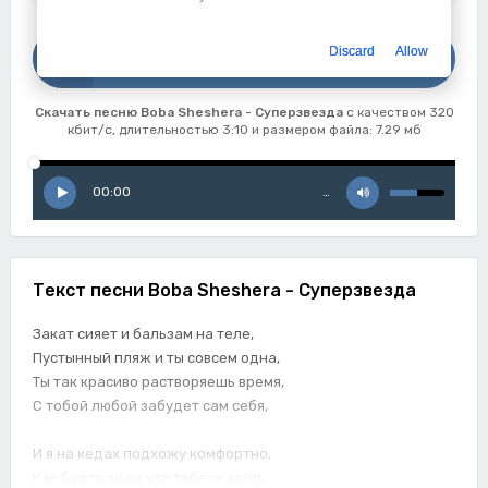
Скачать
Discard
Allow
Boba Sheshera - Суперзвезда
Скачать песню Boba Sheshera - Суперзвезда
с качеством 320
кбит/с, длительностью 3:10 и размером файла: 7.29 мб
00:00
…
Текст песни Boba Sheshera - Суперзвезда
Закат сияет и бальзам на теле,
Пустынный пляж и ты совсем одна,
Ты так красиво растворяешь время,
С тобой любой забудет сам себя,
И я на кедах подхожу комфортно,
Как будто знаю что тебе сказать,