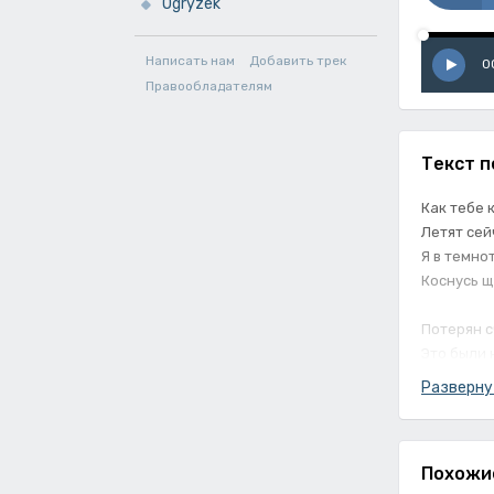
Ogryzek
Написать нам
Добавить трек
0
Правообладателям
Текст п
Как тебе 
Летят сей
Я в темнот
Коснусь щ
Потерян сч
Это были 
Я видела 
Разверну
Закончитс
А я кляну
Похожи
Тянусь к т