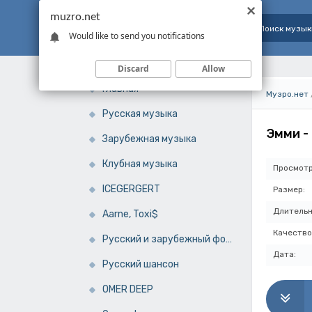
muzro.net
Would like to send you notifications
Discard
Allow
Главная
Музро.нет
Русская музыка
Эмми -
Зарубежная музыка
Клубная музыка
Просмотр
ICEGERGERT
Размер:
Длительн
Aarne, Toxi$
Качество
Русский и зарубежный фонк
Дата:
Русский шансон
OMER DEEP