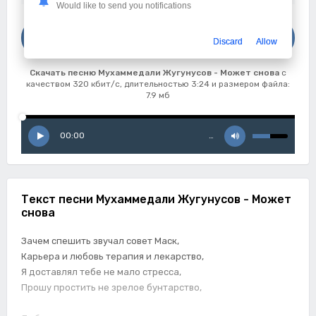
Would like to send you notifications
Скачать
Discard
Allow
Мухаммедали Жугунусов - Может снова
Скачать песню Мухаммедали Жугунусов - Может снова
с
качеством 320 кбит/с, длительностью 3:24 и размером файла:
7.9 мб
00:00
…
Текст песни Мухаммедали Жугунусов - Может
снова
Зачем спешить звучал совет Маск,
Карьера и любовь терапия и лекарство,
Я доставлял тебе не мало стресса,
Прошу простить не зрелое бунтарство,