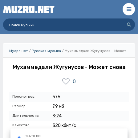
Музро.нет
/
Русская музыка
/ Мухаммедали Жугунусов - Может снова
Мухаммедали Жугунусов - Может снова
0
Просмотров:
576
Размер:
7.9 мб
Длительность:
3:24
Качество:
320 кбит/с
Дата:
10-07-2023
muzro.net