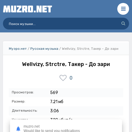
Музро.нет
/
Русская музыка
/ Wellvizy, Strctre, Такер - До зари
Wellvizy, Strctre, Такер - До зари
0
Просмотров:
569
Размер:
7.21 мб
Длительность:
3:06
Качество:
320 кбит/с
muzro.net
Дата:
11-07-2023
Would like to send you notifications