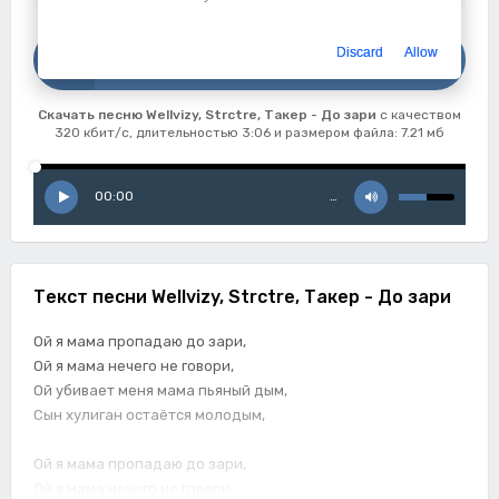
Скачать
Discard
Allow
Wellvizy, Strctre, Такер - До зари
Скачать песню Wellvizy, Strctre, Такер - До зари
с качеством
320 кбит/с, длительностью 3:06 и размером файла: 7.21 мб
00:00
…
Текст песни Wellvizy, Strctre, Такер - До зари
Ой я мама пропадаю до зари,
Ой я мама нечего не говори,
Ой убивает меня мама пьяный дым,
Сын хулиган остаётся молодым,
Ой я мама пропадаю до зари,
Ой я мама нечего не говори,