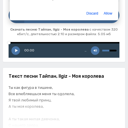
Скачать
Discard
Allow
Тайпан, Ilgiz - Моя королева
Скачать песню Тайпан, Ilgiz - Моя королева
с качеством 320
кбит/с, длительностью 2:10 и размером файла: 5.05 мб
00:00
…
Текст песни Тайпан, Ilgiz - Моя королева
Ты как фигура в тишине,
Все влюбляешься меня ты одолела,
Я твой любимый принц,
А ты моя королева,
А ты такая милая девчонка,
С нашего двора,