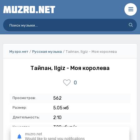
Музро.нет
/
Русская музыка
/ Тайпан, Ilgiz - Моя королева
Тайпан, Ilgiz - Моя королева
0
Просмотров:
562
Размер:
5.05 мб
Длительность:
2:10
Качество:
320 кбит/с
muzro.net
Дата:
12-07-2023
Would like to send you notifications