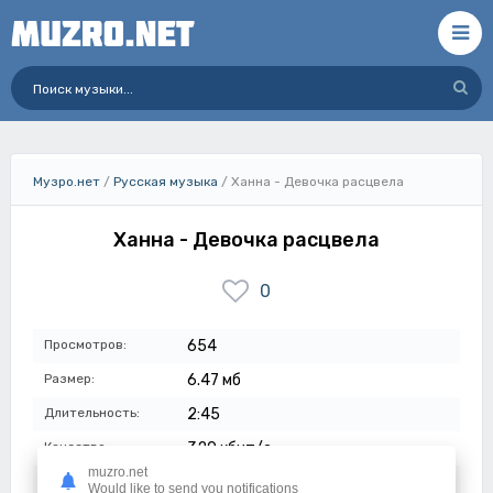
Музро.нет
/
Русская музыка
/ Ханна - Девочка расцвела
Ханна - Девочка расцвела
0
Просмотров:
654
Размер:
6.47 мб
Длительность:
2:45
Качество:
320 кбит/с
muzro.net
Дата:
12-07-2023
Would like to send you notifications