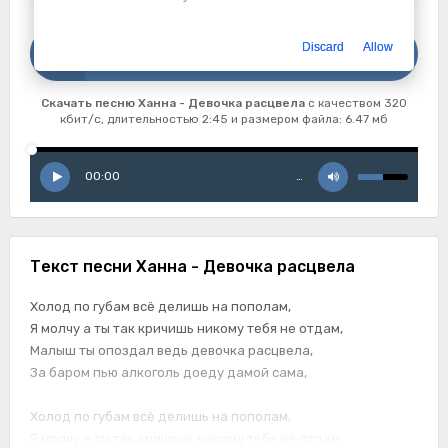
Скачать
Discard
Allow
Ханна - Девочка расцвела
Скачать песню Ханна - Девочка расцвела
с качеством 320
кбит/с, длительностью 2:45 и размером файла: 6.47 мб
00:00
…
Текст песни Ханна - Девочка расцвела
Холод по губам всё делишь на пополам,
Я молчу а ты так кричишь никому тебя не отдам,
Малыш ты опоздал ведь девочка расцвела,
За баром пью алкоголь доеду дамой сама,
Холод по губам всё делишь на пополам,
Я молчу а ты так кричишь никому тебя не отдам,