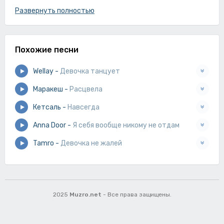
Малыш ты опоздал ведь девочка расцвела,
Развернуть полностью
За баром пью алкоголь доеду дамой сама,
Холод по губам всё делишь на пополам,
Похожие песни
Я молчу а ты так кричишь никому тебя не отдам,
Малыш ты опоздал ведь девочка расцвела,
Wellay
-
Девочка танцует
За баром пью алкоголь доеду дамой сама.
Маракеш
-
Расцвела
Кетсаль
-
Навсегда
Anna Door
-
Я себя вообще никому не отдам
Tamro
-
Девочка не жалей
2025
Muzro.net
- Все права защищены.