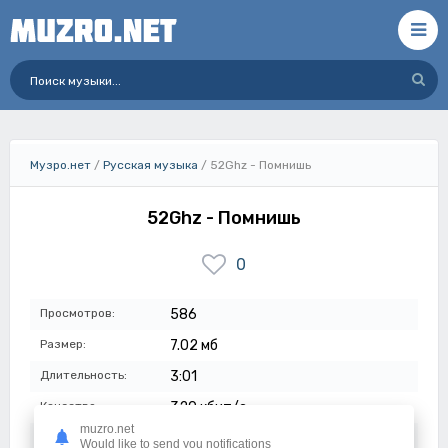
Музро.нет
/
Русская музыка
/ 52Ghz - Помнишь
52Ghz - Помнишь
0
Просмотров:
586
Размер:
7.02 мб
Длительность:
3:01
Качество:
320 кбит/с
muzro.net
Дата:
14-07-2023
Would like to send you notifications