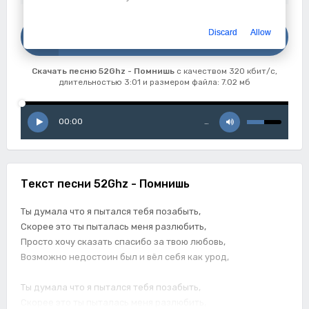
Скачать
Discard
Allow
52Ghz - Помнишь
Скачать песню 52Ghz - Помнишь
с качеством 320 кбит/с,
длительностью 3:01 и размером файла: 7.02 мб
00:00
…
Текст песни 52Ghz - Помнишь
Ты думала что я пытался тебя позабыть,
Скорее это ты пыталась меня разлюбить,
Просто хочу сказать спасибо за твою любовь,
Возможно недостоин был и вёл себя как урод,
Ты думала что я пытался тебя позабыть,
Скорее это ты пыталась меня разлюбить,