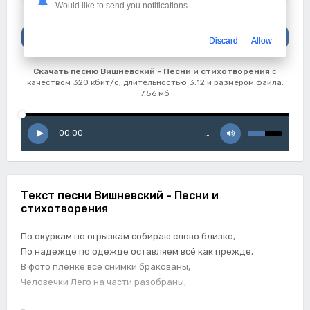
Would like to send you notifications
Скачать
Discard
Allow
Вишневский - Песни и стихотворения
Скачать песню Вишневский - Песни и стихотворения
с
качеством 320 кбит/с, длительностью 3:12 и размером файла:
7.56 мб
00:00
…
Текст песни Вишневский - Песни и
стихотворения
По окуркам по огрызкам собираю слово близко,
По надежде по одежде оставляем всё как прежде,
В фото пленке все снимки бракованы,
Человечки Лего на части разобраны,