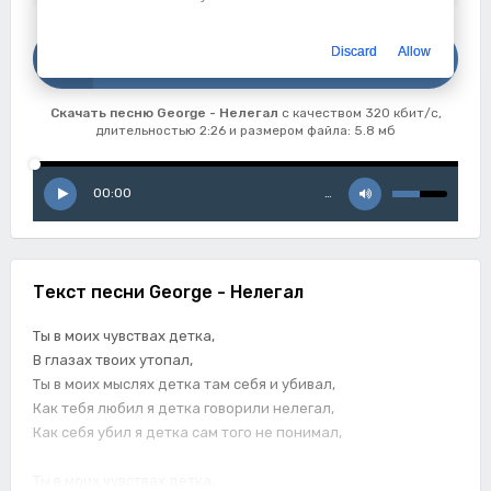
Скачать
Discard
Allow
George - Нелегал
Скачать песню George - Нелегал
с качеством 320 кбит/с,
длительностью 2:26 и размером файла: 5.8 мб
00:00
…
Текст песни George - Нелегал
Ты в моих чувствах детка,
В глазах твоих утопал,
Ты в моих мыслях детка там себя и убивал,
Как тебя любил я детка говорили нелегал,
Как себя убил я детка сам того не понимал,
Ты в моих чувствах детка,