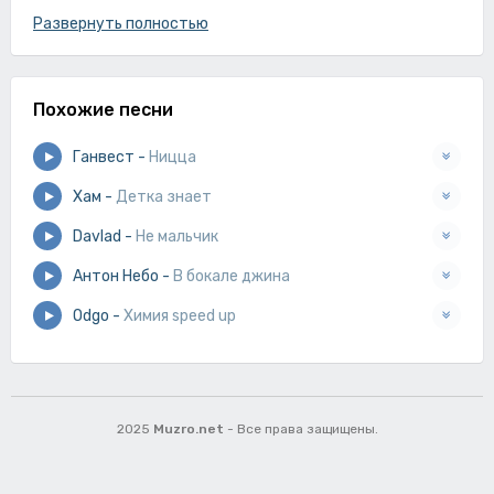
В глазах твоих утопал,
Развернуть полностью
Ты в моих чувствах детка,
В глазах твоих утопал,
Ты в моих мыслях детка там себя и убивал,
Похожие песни
Как тебя любил я детка говорили нелегал,
Ганвест
-
Ницца
Как себя убил я детка сам того не понимал,
Ты в моих чувствах детка,
Хам
-
Детка знает
В глазах твоих утопал.
Davlad
-
Не мальчик
Антон Небо
-
В бокале джина
Odgo
-
Химия speed up
2025
Muzro.net
- Все права защищены.