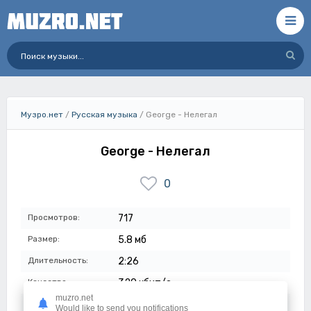
Музро.нет
/
Русская музыка
/ George - Нелегал
George - Нелегал
0
Просмотров:
717
Размер:
5.8 мб
Длительность:
2:26
Качество:
320 кбит/с
muzro.net
Дата:
14-07-2023
Would like to send you notifications