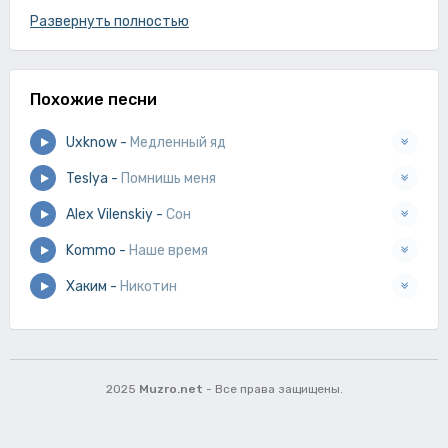
Время не щадит меня убегает,
Развернуть полностью
Просыпаюсь я один убил все мои чувства никотин,
Он исчез повседневный дофамин,
Серые расскажут эту ночь,
Похожие песни
Помнишь наше счастье может вновь,
Uxknow
-
Медленный яд
Эти с*ки не дают любовь,
Сердце стонет без конца погибает,
Teslya
-
Помнишь меня
Время не щадит меня убегает.
Alex Vilenskiy
-
Сон
Kommo
-
Наше время
Хаким
-
Никотин
2025
Muzro.net
- Все права защищены.