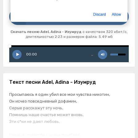
Скачать
Discard
Allow
Adel, Adina - Изумруд
Скачать песню Adel, Adina - Изумруд
с качеством 320 кбит/с,
длительностью 2:23 и размером файла: 5.49 мб
00:00
…
Текст песни Adel, Adina - Изумруд
Просыпаюсь я один убил все мои чувства никотин,
Он исчез повседневный дофамин,
Серые расскажут эту ночь,
Помнишь наше счастье может вновь,
Эти с*ки не дают любовь,
Сердце стонет без конца погибает,