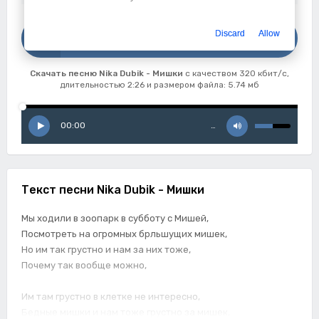
Скачать
Discard
Allow
Nika Dubik - Мишки
Скачать песню Nika Dubik - Мишки
с качеством 320 кбит/с,
длительностью 2:26 и размером файла: 5.74 мб
00:00
…
Текст песни Nika Dubik - Мишки
Мы ходили в зоопарк в субботу с Мишей,
Посмотреть на огромных брльшущих мишек,
Но им так грустно и нам за них тоже,
Почему так вообще можно,
Им там грустно в клетке не интересно,
Бедные мишки и нам тоже грустно за мишек,