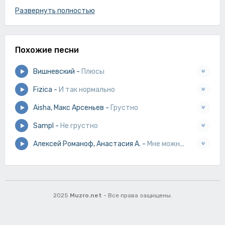
И нам тоже грустно за мишек за мишек,
Развернуть полностью
Но разве можно так поступать с мишками,
Засунуть их в клетку закрыть от излишества,
Похожие песни
Оставить их там раздать всем прозвища,
Кто их защитит ну как же так можно,
Вишневский
-
Плюсы
И даже маленький медвежонок Саша смотрит на тебя.
Fizica
-
И так нормально
Aisha, Макс Арсеньев
-
Грустно
Sampl
-
Не грустно
Алексей Романоф, Анастасия А.
-
Мне можно всё
2025
Muzro.net
- Все права защищены.