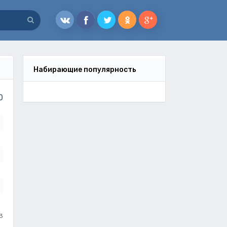
Набирающие популярность
0
3