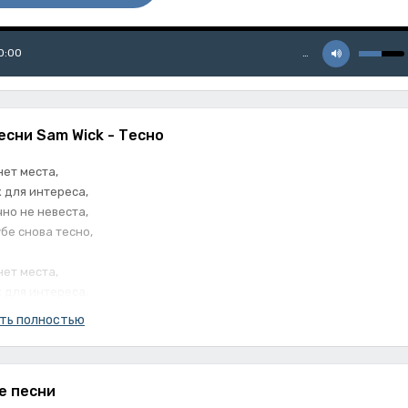
0:00
…
есни Sam Wick - Тесно
нет места,
 для интереса,
чно не невеста,
убе снова тесно,
нет места,
 для интереса,
чно не невеста,
ть полностью
бокале витамином а,
езнаком но ты уже пьяна,
е песни
ссия это же Москва,