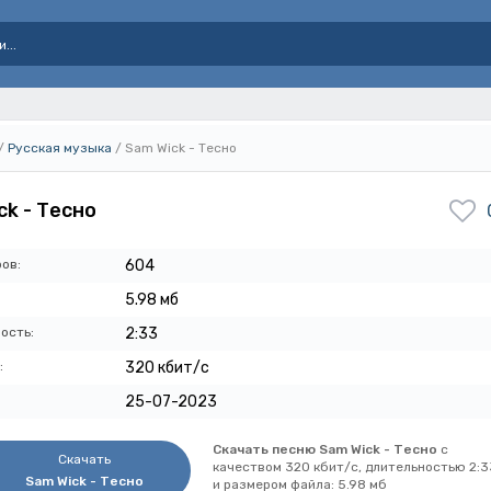
/
Русская музыка
/ Sam Wick - Тесно
ck - Тесно
ов:
604
5.98 мб
ость:
2:33
:
320 кбит/с
25-07-2023
Скачать песню Sam Wick - Тесно
с
Скачать
качеством 320 кбит/с, длительностью 2:3
Sam Wick - Тесно
и размером файла: 5.98 мб