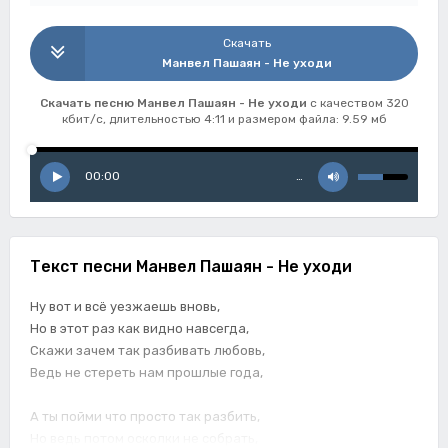
Скачать
Манвел Пашаян - Не уходи
Скачать песню Манвел Пашаян - Не уходи
с качеством 320
кбит/с, длительностью 4:11 и размером файла: 9.59 мб
00:00
…
Текст песни Манвел Пашаян - Не уходи
Ну вот и всё уезжаешь вновь,
Но в этот раз как видно навсегда,
Скажи зачем так разбивать любовь,
Ведь не стереть нам прошлые года,
А ты пойми что просто так разбить,
Но ведь потом осколки не собрать,