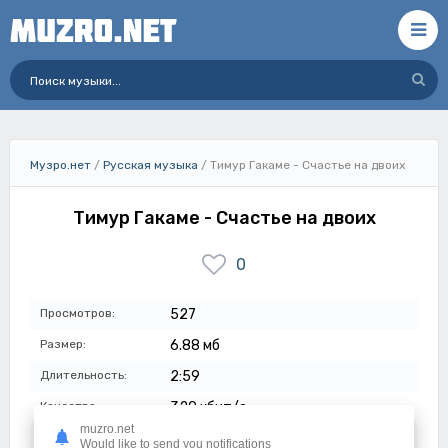
Музро.нет
/
Русская музыка
/ Тимур Гакаме - Счастье на двоих
Тимур Гакаме - Счастье на двоих
0
Просмотров:
527
Размер:
6.88 мб
Длительность:
2:59
Качество:
320 кбит/с
muzro.net
Дата:
27-07-2023
Would like to send you notifications