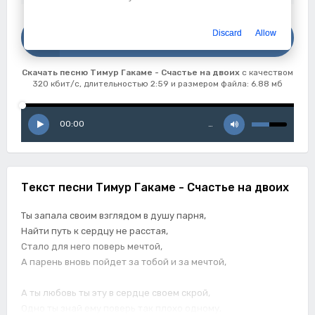
Скачать
Discard
Allow
Тимур Гакаме - Счастье на двоих
Скачать песню Тимур Гакаме - Счастье на двоих
с качеством
320 кбит/с, длительностью 2:59 и размером файла: 6.88 мб
00:00
…
Текст песни Тимур Гакаме - Счастье на двоих
Ты запала своим взглядом в душу парня,
Найти путь к сердцу не расстая,
Стало для него поверь мечтой,
А парень вновь пойдет за тобой и за мечтой,
А ты любовь ты эту в сердце своем скрой,
Одно ты знай ему поверь так плохо одному,