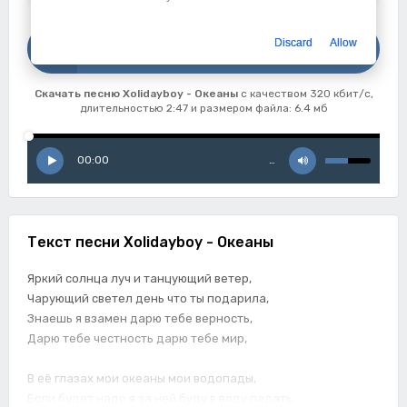
Скачать
Discard
Allow
Xolidayboy - Океаны
Скачать песню Xolidayboy - Океаны
с качеством 320 кбит/с,
длительностью 2:47 и размером файла: 6.4 мб
00:00
…
Текст песни Xolidayboy - Океаны
Яркий солнца луч и танцующий ветер,
Чарующий светел день что ты подарила,
Знаешь я взамен дарю тебе верность,
Дарю тебе честность дарю тебе мир,
В её глазах мои океаны мои водопады,
Если будет надо я за ней буду в воду падать,