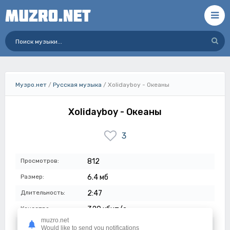
Музро.нет
/
Русская музыка
/ Xolidayboy - Океаны
Xolidayboy - Океаны
3
Просмотров:
812
Размер:
6.4 мб
Длительность:
2:47
Качество:
320 кбит/с
muzro.net
Дата:
28-07-2023
Would like to send you notifications