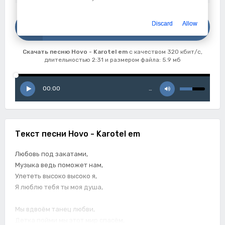
Скачать
Discard
Allow
Hovo - Karotel em
Скачать песню Hovo - Karotel em
с качеством 320 кбит/с,
длительностью 2:31 и размером файла: 5.9 мб
00:00
…
Текст песни Hovo - Karotel em
Любовь под закатами,
Музыка ведь поможет нам,
Улететь высоко высоко я,
Я люблю тебя ты моя душа,
Мы вдвоём танец любви,
Детка пойми мы этот мир спасём,