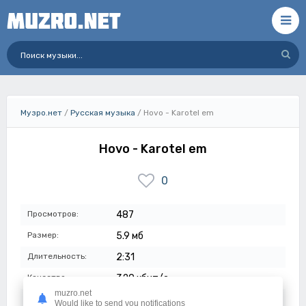
Музро.нет
/
Русская музыка
/ Hovo - Karotel em
Hovo - Karotel em
0
Просмотров:
487
Размер:
5.9 мб
Длительность:
2:31
Качество:
320 кбит/с
muzro.net
Дата:
29-07-2023
Would like to send you notifications