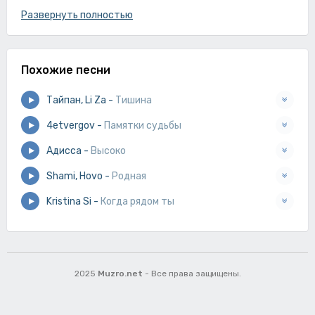
Я на рожон мы здесь одни,
Развернуть полностью
Руку возьми пойдем,
Время летит моё сердце горит,
Похожие песни
Твое тело дрожит,
Сколько бы мне не идти,
Тайпан, Li Za
-
Тишина
Пусть к тебе все пути.
4etvergov
-
Памятки судьбы
Адисса
-
Высоко
Shami, Hovo
-
Родная
Kristina Si
-
Когда рядом ты
2025
Muzro.net
- Все права защищены.