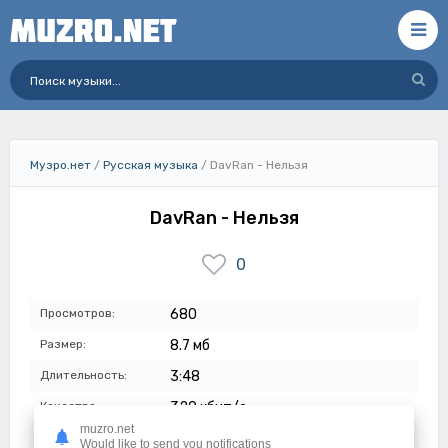
Музро.нет
/
Русская музыка
/ DavRan - Нельзя
DavRan - Нельзя
0
Просмотров:
680
Размер:
8.7 мб
Длительность:
3:48
Качество:
320 кбит/с
muzro.net
Дата:
31-07-2023
Would like to send you notifications