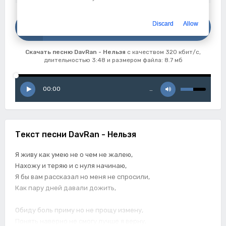
Скачать
Discard
Allow
DavRan - Нельзя
Скачать песню DavRan - Нельзя
с качеством 320 кбит/с,
длительностью 3:48 и размером файла: 8.7 мб
00:00
…
Текст песни DavRan - Нельзя
Я живу как умею не о чем не жалею,
Нахожу и теряю и с нуля начинаю,
Я бы вам рассказал но меня не спросили,
Как пару дней давали дожить,
Обиду боль приму но не прощу измену,
Понять наверно не смогу лучше я верну,