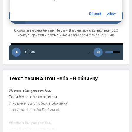
Скачать
Discard
Allow
Антон Небо - В обнимку
Скачать песню Антон Небо - В обнимку
с качеством 320
кбит/с, длительностью 2:42 и размером файла: 6.25 мб
00:00
…
Текст песни Антон Небо - В обнимку
Убежал бы улетел бы,
Если б этого захотела ты,
И ходили бы с тобой в обнимку,
Называл бы тебя Любимка,
Убежал бы улетел бы,
Если б этого захотела ты,