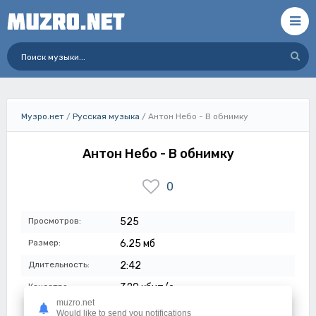
Музро.нет
/
Русская музыка
/ Антон Небо - В обнимку
Антон Небо - В обнимку
0
Просмотров:
525
Размер:
6.25 мб
Длительность:
2:42
Качество:
320 кбит/с
muzro.net
Дата:
03-08-2023
Would like to send you notifications