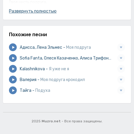
Твоя честь подруга,
Оглянись на секунду,
Развернуть полностью
Где твоя одежда,
Твоя честь подруга,
Похожие песни
Ты сама искала где остаться,
И зачем ты нашла,
Адисса, Лена Эльмес
-
Моя подруга
Кто виноват что ты так любишь открываться.
Sofia Fanta, Олеся Казаченко, Алиса Трифонова
-
Подруг
Kalashnikova
-
Я уже не я
Валерия
-
Моя подруга крокодил
Тайга
-
Подуха
2025
Muzro.net
- Все права защищены.