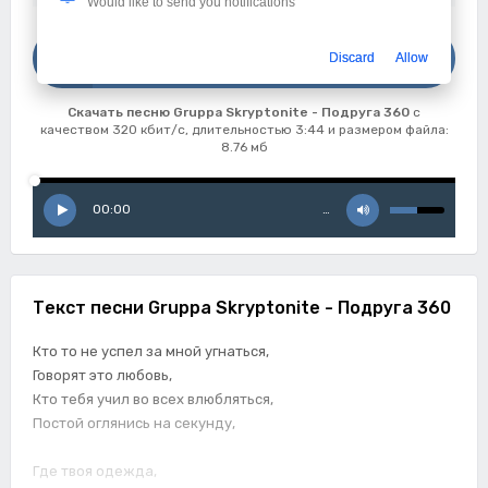
Would like to send you notifications
Скачать
Discard
Allow
Gruppa Skryptonite - Подруга 360
Скачать песню Gruppa Skryptonite - Подруга 360
с
качеством 320 кбит/с, длительностью 3:44 и размером файла:
8.76 мб
00:00
…
Текст песни Gruppa Skryptonite - Подруга 360
Кто то не успел за мной угнаться,
Говорят это любовь,
Кто тебя учил во всех влюбляться,
Постой оглянись на секунду,
Где твоя одежда,