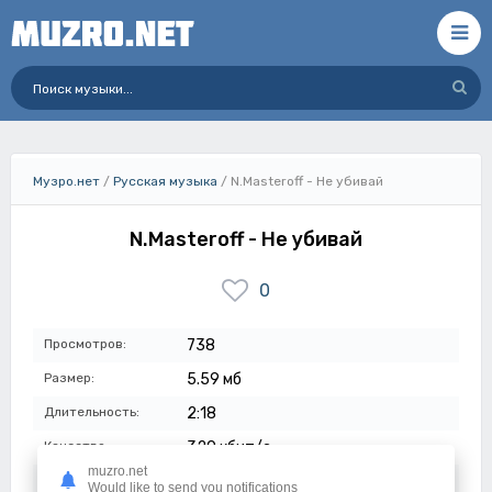
Музро.нет
/
Русская музыка
/ N.Masteroff - Не убивай
N.Masteroff - Не убивай
0
Просмотров:
738
Размер:
5.59 мб
Длительность:
2:18
Качество:
320 кбит/с
muzro.net
Дата:
05-08-2023
Would like to send you notifications