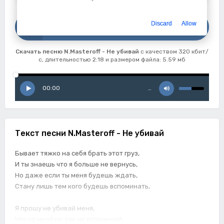
Скачать
Discard
Allow
N.Masteroff - Не убивай
Скачать песню N.Masteroff - Не убивай
с качеством 320 кбит/
с, длительностью 2:18 и размером файла: 5.59 мб
00:00
…
Текст песни N.Masteroff - Не убивай
Бывает тяжко на себя брать этот груз,
И ты знаешь что я больше не вернусь,
Но даже если ты меня будешь ждать,
Стану лишь тем кого будешь вспоминать,
Я прошу не убивай меня,
Что со мной не так не вспоминай,