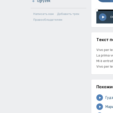
Ogryzek
Написать нам
Добавить трек
0
Правообладателям
Текст п
Vivo per l
La prima v
Mi è entra
Vivo per le
Похожи
Гуд
Мар