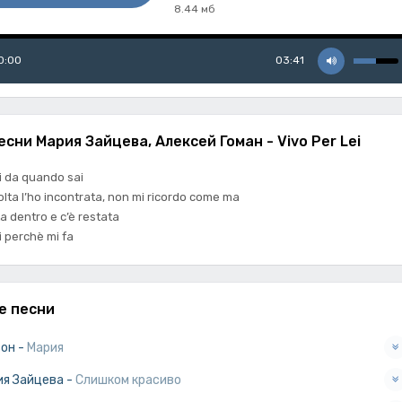
8.44 мб
0:00
03:41
есни Мария Зайцева, Алексей Гоман - Vivo Per Lei
ei da quando sai
olta l’ho incontrata, non mi ricordo come ma
ta dentro e c’è restata
i perchè mi fa
е песни
зон
-
Мария
ия Зайцева
-
Слишком красиво