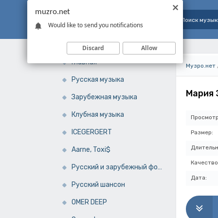
muzro.net
Would like to send you notifications
Discard
Allow
Главная
Музро.нет
Русская музыка
Мария З
Зарубежная музыка
Клубная музыка
Просмотр
ICEGERGERT
Размер:
Длительн
Aarne, Toxi$
Качество
Русский и зарубежный фонк
Дата:
Русский шансон
OMER DEEP