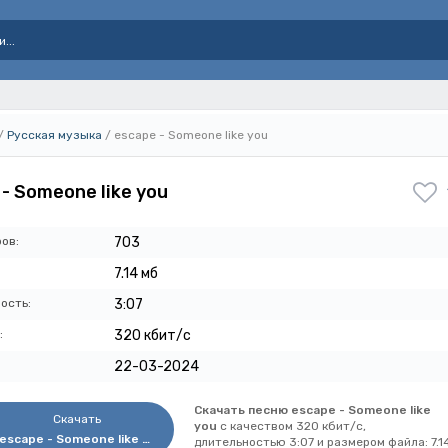
/
Русская музыка
/ escape - Someone like you
- Someone like you
ов:
703
7.14 мб
ость:
3:07
:
320 кбит/с
22-03-2024
Скачать песню escape - Someone like
Скачать
you
с качеством 320 кбит/с,
escape - Someone like you
длительностью 3:07 и размером файла: 7.1