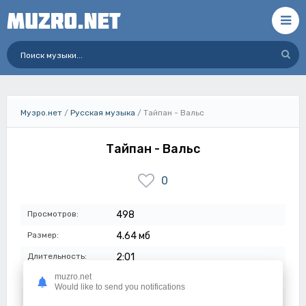
Музро.нет
/
Русская музыка
/ Тайпан - Вальс
Тайпан - Вальс
0
Просмотров:
498
Размер:
4.64 мб
Длительность:
2:01
muzro.net
Качество:
320 кбит/с
Would like to send you notifications
Дата:
22-03-2024