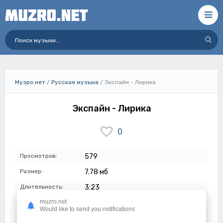
Музро.нет
/
Русская музыка
/ Экспайн - Лирика
Экспайн - Лирика
0
Просмотров:
579
Размер:
7.78 мб
Длительность:
3:23
muzro.net
Качество:
320 кбит/с
Would like to send you notifications
Дата:
23-03-2024