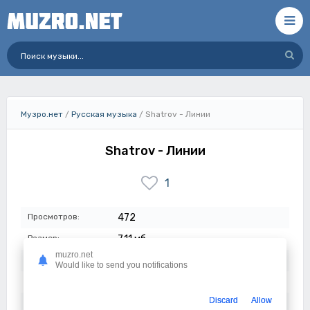
Музро.нет
/
Русская музыка
/ Shatrov - Линии
Shatrov - Линии
1
Просмотров:
472
Размер:
7.11 мб
muzro.net
Длительность:
3:06
Would like to send you notifications
Качество:
320 кбит/с
Discard
Allow
Дата:
23-03-2024