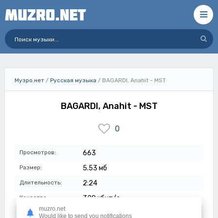
Музро.нет
/
Русская музыка
/ BAGARDI, Anahit - MST
BAGARDI, Anahit - MST
0
Просмотров:
663
Размер:
5.53 мб
Длительность:
2:24
Качество:
320 кбит/с
muzro.net
Дата:
24-03-2024
Would like to send you notifications