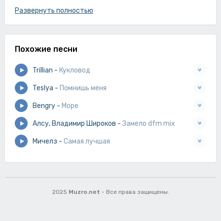
Которые не раз меняла
Развернуть полностью
Похожие песни
Trillian
-
Кукловод
Teslya
-
Помнишь меня
Bengry
-
Море
Алсу, Владимир Широков
-
Замело dfm mix
Мичелз
-
Самая лучшая
2025
Muzro.net
- Все права защищены.