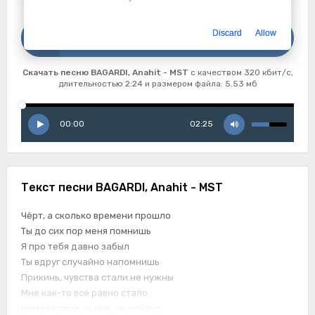
Скачать
Discard
Allow
BAGARDI, Anahit - MST
Скачать песню BAGARDI, Anahit - MST
с качеством 320 кбит/с,
длительностью 2:24 и размером файла: 5.53 мб
00:00
02:25
Текст песни BAGARDI, Anahit - MST
Чёрт, а сколько времени прошло
Ты до сих пор меня помнишь
Я про тебя давно забыл
Ты вдруг случайно напомнишь
Прикинь, чувства стали не нужны
Мне как-то всё равно стало
Номера твои ко мне не дойдут