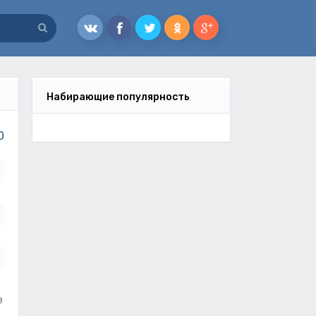
Набирающие популярность
0
8