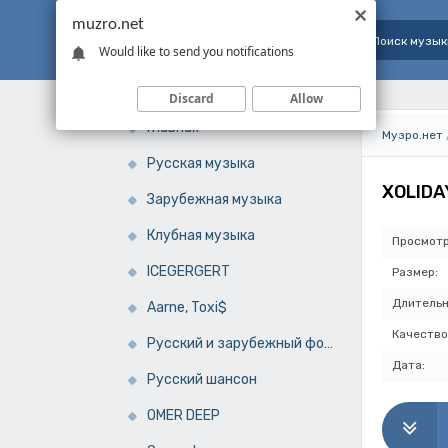
muzro.net
Would like to send you notifications
Discard
Allow
Главная
Музро.нет
Русская музыка
XOLIDA
Зарубежная музыка
Клубная музыка
Просмотр
ICEGERGERT
Размер:
Длительн
Aarne, Toxi$
Качество
Русский и зарубежный фонк
Дата:
Русский шансон
OMER DEEP