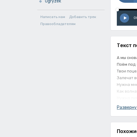
Ogryzek
Написать нам
Добавить трек
0
Правообладателям
Текст п
А мы снов
Поём под
Твои поце
Залечат в
Нужна мне
Как волна
Нужна лю
Мне её с
Разверну
Похожи